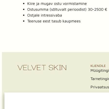
Kiire ja mugav ostu vormistamine
Ostusumma (sõltuvalt perioodist) 30-2500 €
Ostjale intressivaba
Teenuse eest tasub kaupmees
KLIENDILE
Müügiting
Tarneting
Privaatsus
Järelmaks