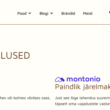
Pood
Blogi
Brändid
Meist
ALUSED
Paindlik järelma
hes või kolmes võrdses osas,
Just see õige lahendus suurem
täpselt oma vajadustele vasta