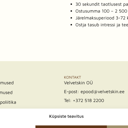
30 sekundit taotlusest p
Ostusumma 100 – 2 500 
Järelmaksuperiood 3-72 
Ostja tasub intressi ja t
KONTAKT
imused
Velvetskin OÜ
E-post: epood@velvetskin.ee
imused
Tel: +372 518 2200
poliitika
Küpsiste teavitus