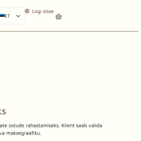
Logi sisse
ET
EN
FI
ks
ate ostude rahastamiseks. Klient saab valida
va maksegraafiku.