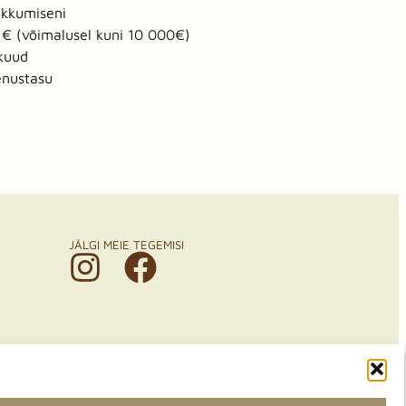
akkumiseni
€ (võimalusel kuni 10 000€)
kuud
eenustasu
JÄLGI MEIE TEGEMISI